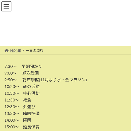
コ
ナ
まつしたこどもえん・鹿屋市
ン
ビ
テ
ゲ
ン
ー
ツ
シ
一日の流れ
へ
ョ
ス
ン
キ
に
ッ
移
HOME
一日の流れ
プ
動
7:30～ 早朝預かり
9:00～ 順次登園
9:50～ 乾布摩擦(11月より水・金マラソン)
10:20～ 朝の活動
10:30～ 中心活動
11:30～ 給食
12:30～ 外遊び
13:30～ 降園準備
14:00～ 降園
15:00～ 延長保育