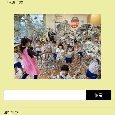
～18：30
検
索:
園について